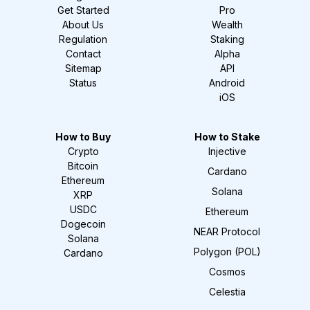
Get Started
Pro
About Us
Wealth
Regulation
Staking
Contact
Alpha
Sitemap
API
Status
Android
iOS
How to Buy
How to Stake
Crypto
Injective
Bitcoin
Cardano
Ethereum
Solana
XRP
USDC
Ethereum
Dogecoin
NEAR Protocol
Solana
Polygon (POL)
Cardano
Cosmos
Celestia